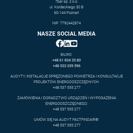
7bar sp. z o.o.
ul. Kordeckiego 30 B
60-144 Poznań
NIP: 7792442874
NASZE SOCIAL MEDIA
BIURO:
+48 61 834 35 80
+48 533 339 596
AUDYTY, INSTALACJE SPRĘŻONEGO POWIETRZA I KONSULTACJE
PROJEKTÓW ENERGOOSZCZĘDNYCH:
+48 537 555 277
ZAMÓWIENIA I DORADZTWO URZĄDZEŃ I WYPOSAŻENIA
ENERGOOSZCZĘDNEGO:
+48 537 555 277
UMÓW SIĘ NA AUDYT FACTFINDAIR®:
+48 537 555 277