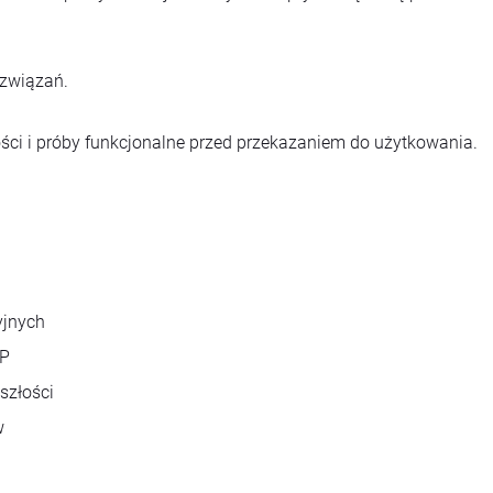
związań.
ości i próby funkcjonalne przed przekazaniem do użytkowania.
yjnych
HP
szłości
w