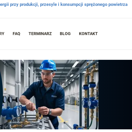
rgii przy produkcji, przesyle i konsumpcji sprężonego powietrza
RY
FAQ
TERMINARZ
BLOG
KONTAKT