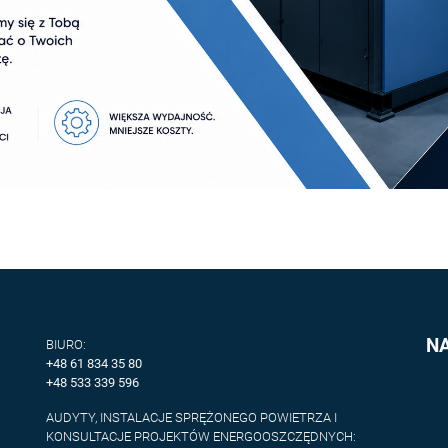
N
BIURO:
+48 61 834 35 80
+48 533 339 596
AUDYTY, INSTALACJE SPRĘŻONEGO POWIETRZA I
KONSULTACJE PROJEKTÓW ENERGOOSZCZĘDNYCH: