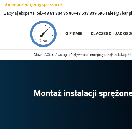
#niesprzedajemysprezarek
Zapytaj eksperta: tel.
+48 61 834 35 80
+48 533 339 596
|
sales@7bar.p
O FIRMIE
DLACZEGO I JAK OS
Główna
\
Oferta
\
Usługi efektywności energetycznej
\
Instalacje
\
M
Montaż instalacji sprężon