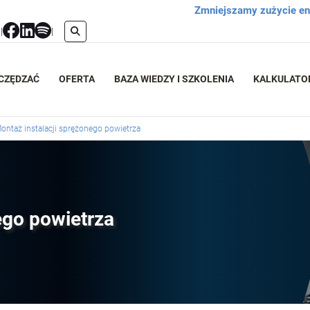
Zmniejszamy zużycie ene
l
|
|
ZCZĘDZAĆ
OFERTA
BAZA WIEDZY I SZKOLENIA
KALKULATO
ontaż instalacji sprężonego powietrza
ego powietrza