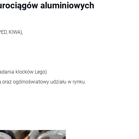
rurociągów aluminiowych
PED, KIWA),
ładania klocków Lego)
g oraz ogólnoświatowy udziału w rynku.