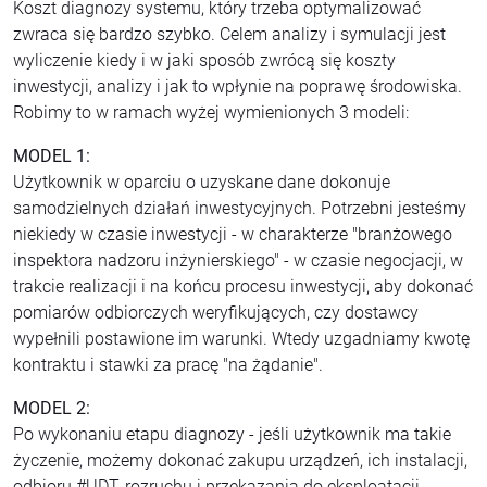
Koszt diagnozy systemu, który trzeba optymalizować
zwraca się bardzo szybko. Celem analizy i symulacji jest
wyliczenie kiedy i w jaki sposób zwrócą się koszty
inwestycji, analizy i jak to wpłynie na poprawę środowiska.
Robimy to w ramach wyżej wymienionych 3 modeli:
MODEL 1:
Użytkownik w oparciu o uzyskane dane dokonuje
samodzielnych działań inwestycyjnych. Potrzebni jesteśmy
niekiedy w czasie inwestycji - w charakterze "branżowego
inspektora nadzoru inżynierskiego" - w czasie negocjacji, w
trakcie realizacji i na końcu procesu inwestycji, aby dokonać
pomiarów odbiorczych weryfikujących, czy dostawcy
wypełnili postawione im warunki. Wtedy uzgadniamy kwotę
kontraktu i stawki za pracę "na żądanie".
MODEL 2:
Po wykonaniu etapu diagnozy - jeśli użytkownik ma takie
życzenie, możemy dokonać zakupu urządzeń, ich instalacji,
odbioru #UDT, rozruchu i przekazania do eksploatacji