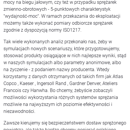
mocy na biegu jałowym, czy też w przypadku sprężarek
zmienno-obrotowych - 5-punktowych charakterystyk
"wydajność-moc". W ramach przekazania do eksploatacji
możemy także wykonać pomiary odbiorcze sprężarek
zgodnie z dyspozycją normy ISO1217.
Tak wiele wykonanych analiz przekonało nas, żeby w
symulacjach nowych scenariuszy, które przygotowujemy,
stosować produkty osiągające w nich najlepsze wyniki, stąd
w naszych symulacjach albo parametry anonimowe, albo
na życzenie - z podaniem nazwy producenta. Wtedy
korzystamy z danych otrzymanych od takich firm jak Atlas
Copco , Kaeser , Ingersoll Rand , Gardner Denver, Ateliers
Francois czy Hanwha. Bo chcemy, żebyście zobaczyli
możliwości wykorzystania różnych systemów sprężania
możliwie na najwyższym ich poziomie efektywności i
niezawodności.
Zawsze kierujemy się bezpieczeństwem dostaw sprężonego
powietrza, ale także bardzo chcemy popierać polskiego