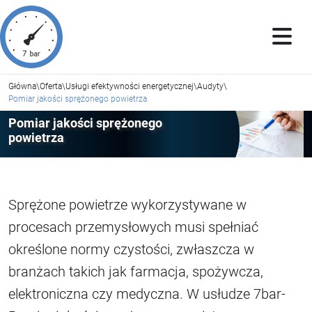
Główna
\
Oferta
\
Usługi efektywności energetycznej
\
Audyty
\
Pomiar jakości sprężonego powietrza
Pomiar jakości sprężonego
powietrza
Sprężone powietrze wykorzystywane w
procesach przemysłowych musi spełniać
określone normy czystości, zwłaszcza w
branżach takich jak farmacja, spożywcza,
elektroniczna czy medyczna. W usłudze 7bar-