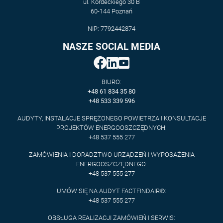
ul. Kordeckiego 30 B
60-144 Poznań
NIP: 7792442874
NASZE SOCIAL MEDIA
BIURO:
+48 61 834 35 80
+48 533 339 596
AUDYTY, INSTALACJE SPRĘŻONEGO POWIETRZA I KONSULTACJE
PROJEKTÓW ENERGOOSZCZĘDNYCH:
+48 537 555 277
ZAMÓWIENIA I DORADZTWO URZĄDZEŃ I WYPOSAŻENIA
ENERGOOSZCZĘDNEGO:
+48 537 555 277
UMÓW SIĘ NA AUDYT FACTFINDAIR®:
+48 537 555 277
OBSŁUGA REALIZACJI ZAMÓWIEŃ I SERWIS: