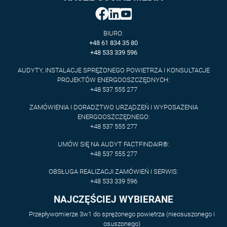
BIURO:
+48 61 834 35 80
+48 533 339 596
AUDYTY, INSTALACJE SPRĘŻONEGO POWIETRZA I KONSULTACJE
PROJEKTÓW ENERGOOSZCZĘDNYCH:
+48 537 555 277
ZAMÓWIENIA I DORADZTWO URZĄDZEŃ I WYPOSAŻENIA
ENERGOOSZCZĘDNEGO:
+48 537 555 277
UMÓW SIĘ NA AUDYT FACTFINDAIR®:
+48 537 555 277
OBSŁUGA REALIZACJI ZAMÓWIEŃ I SERWIS:
+48 533 339 596
NAJCZĘŚCIEJ WYBIERANE
Przepływomierze 3w1 do sprężonego powietrza (nieosuszonego i
osuszonego)