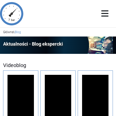
Główna
\
Blog
Aktualności - Blog ekspercki
Videoblog