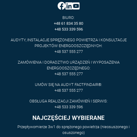
BIURO:
+48 61 834 35 80
+48 533 339 596
AUDYTY, INSTALACJE SPRĘŻONEGO POWIETRZA I KONSULTACJE
PROJEKTÓW ENERGOOSZCZĘDNYCH:
+48 537 555 277
ZAMÓWIENIA I DORADZTWO URZĄDZEŃ I WYPOSAŻENIA
ENERGOOSZCZĘDNEGO:
+48 537 555 277
UMÓW SIĘ NA AUDYT FACTFINDAIR®:
+48 537 555 277
OBSŁUGA REALIZACJI ZAMÓWIEŃ I SERWIS:
+48 533 339 596
NAJCZĘŚCIEJ WYBIERANE
Przepływomierze 3w1 do sprężonego powietrza (nieosuszonego i
osuszonego)