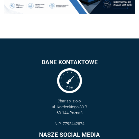
potrzebna
powietrza.
jest
nowa
sprężarka"
W.Halkiewicza.
DANE KONTAKTOWE
7bar sp. z o.o.
ul. Kordeckiego 30 B
60-144 Poznań
NIP: 7792442874
NASZE SOCIAL MEDIA