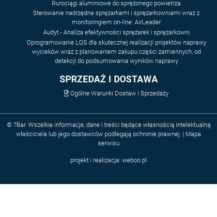
Rurociągi aluminiowe do sprężonego powietrza
Sterowanie nadrzędne sprężarkami i sprężarkowniami wraz z
monitoringiem on-line: AirLeader
Audyt - Analiza efektywności sprężarek i sprężarkowni
Oprogramowanie LQS dla skutecznej realizacji projektów naprawy
wycieków wraz z planowaniem zakupu części zamiennych, od
detekcji do podsumowania wyników naprawy
SPRZEDAŻ I DOSTAWA
Ogólne Warunki Dostaw i Sprzedaży
© 7Bar. Wszelkie informacje, dane i treści będące własnością intelektualną
właściciela lub jego dostawców podlegają ochronie prawnej. |
Mapa
serwisu
projekt i realizacja:
weboo.pl