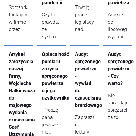
pandemii
powietrza
Sprężarka
Trwają
funkcjonuje
Czy to
prace
Artykuł
w firmie
prawda,
legislacyjne
do
przez
że
nad
lipcowego
kilka lub
system
nowym
wydania
nawet
można
rozporządzeniem
czasopisma
kilkanaście
zacząć
Ministra
Szef
Artykuł
Opłacalność
Audyt
Audyt
lat. Jak
optymalizować
Gospodarki
Utrzymania
założyciela
pomiaru
sprężonego
sprężonego
zatem
zdalnie?
o
Ruchu.
naszej
zużycia
powietrza
powietrza
policzyć
Okazuje
bezpieczeństwie
firmy,
sprężonego
-
- Czy
rzeczywiste
się, że
i higienie
Wojciecha
powietrza
wywiad
warto?
koszty
nie
pracy
Halkiewicza
u jego
do
jej
musimy
przy
Nie
do
użytkownika
czasopisma
zakupu i
fizycznie
urządzeniach
sprzedajemy
majowego
branżowego
funkcjonowania?
pojawiać
energetycznych
"Proszę
sprężarek,
wydania
Na co
się u
mającą
pana,
Zapraszamy
za to
czasopisma
zwrócić
Państwa
zastąpić
jeszcze
do
zmierzyliśm
Szef
uwagę
w
Rozporządzenie
nie
lektury
ich już
Utrzymania