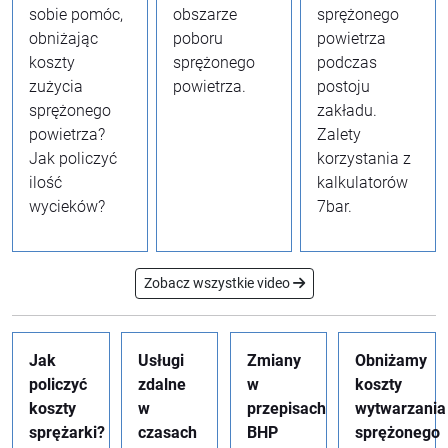
sobie pomóc,
obszarze
sprężonego
obniżając
poboru
powietrza
koszty
sprężonego
podczas
zużycia
powietrza.
postoju
sprężonego
zakładu.
powietrza?
Zalety
Jak policzyć
korzystania z
ilość
kalkulatorów
wycieków?
7bar.
Zobacz wszystkie video
Jak
Usługi
Zmiany
Obniżamy
policzyć
zdalne
w
koszty
koszty
w
przepisach
wytwarzania
sprężarki?
czasach
BHP
sprężonego