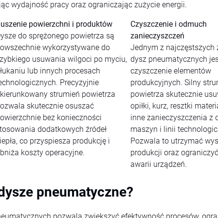
ąc wydajność pracy oraz ograniczając zużycie energii.
uszenie powierzchni i produktów
Czyszczenie i odmuch
ysze do sprężonego powietrza są
zanieczyszczeń
owszechnie wykorzystywane do
Jednym z najczęstszych
zybkiego usuwania wilgoci po myciu,
dysz pneumatycznych jes
łukaniu lub innych procesach
czyszczenie elementów
echnologicznych. Precyzyjnie
produkcyjnych. Silny str
kierunkowany strumień powietrza
powietrza skutecznie usu
ozwala skutecznie osuszać
opiłki, kurz, resztki mater
owierzchnie bez konieczności
inne zanieczyszczenia z d
tosowania dodatkowych źródeł
maszyn i linii technologi
iepła, co przyspiesza produkcję i
Pozwala to utrzymać wys
bniża koszty operacyjne.
produkcji oraz ograniczy
awarii urządzeń.
 dysze pneumatyczne?
eumatycznych pozwala zwiększyć efektywność procesów, ogran