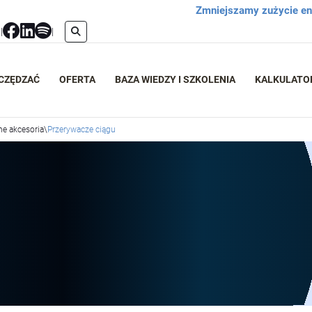
Zmniejszamy zużycie ene
l
|
|
ZCZĘDZAĆ
OFERTA
BAZA WIEDZY I SZKOLENIA
KALKULATO
ne akcesoria
\
Przerywacze ciągu