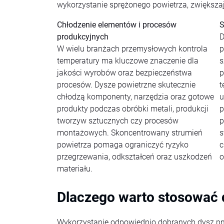
wykorzystanie sprężonego powietrza, zwiększaj
Chłodzenie elementów i procesów
S
produkcyjnych
D
W wielu branżach przemysłowych kontrola
p
temperatury ma kluczowe znaczenie dla
s
jakości wyrobów oraz bezpieczeństwa
p
procesów. Dysze powietrzne skutecznie
t
chłodzą komponenty, narzędzia oraz gotowe
u
produkty podczas obróbki metali, produkcji
p
tworzyw sztucznych czy procesów
p
montażowych. Skoncentrowany strumień
s
powietrza pomaga ograniczyć ryzyko
c
przegrzewania, odkształceń oraz uszkodzeń
o
materiału.
Dlaczego warto stosować
Wykorzystanie odpowiednio dobranych dysz pn