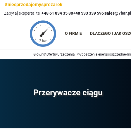
#niesprzedajemysprezarek
Zapytaj eksperta: tel.
+48 61 834 35 80
+48 533 339 596
|
sales@7bar.p
O FIRMIE
DLACZEGO I JAK OS
Główna
\
Oferta
\
Urządzenia i wyposażenie energooszczędne
\
In
Przerywacze ciągu