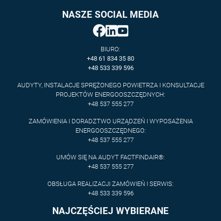
NASZE SOCIAL MEDIA
BIURO:
+48 61 834 35 80
+48 533 339 596
AUDYTY, INSTALACJE SPRĘŻONEGO POWIETRZA I KONSULTACJE
PROJEKTÓW ENERGOOSZCZĘDNYCH:
+48 537 555 277
ZAMÓWIENIA I DORADZTWO URZĄDZEŃ I WYPOSAŻENIA
ENERGOOSZCZĘDNEGO:
+48 537 555 277
UMÓW SIĘ NA AUDYT FACTFINDAIR®:
+48 537 555 277
OBSŁUGA REALIZACJI ZAMÓWIEŃ I SERWIS:
+48 533 339 596
NAJCZĘŚCIEJ WYBIERANE