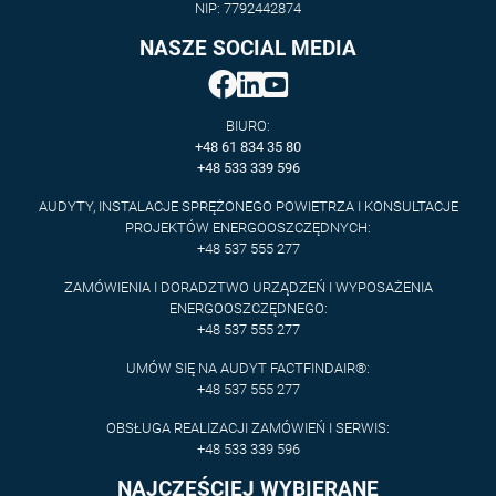
NIP: 7792442874
NASZE SOCIAL MEDIA
BIURO:
+48 61 834 35 80
+48 533 339 596
AUDYTY, INSTALACJE SPRĘŻONEGO POWIETRZA I KONSULTACJE
PROJEKTÓW ENERGOOSZCZĘDNYCH:
+48 537 555 277
ZAMÓWIENIA I DORADZTWO URZĄDZEŃ I WYPOSAŻENIA
ENERGOOSZCZĘDNEGO:
+48 537 555 277
UMÓW SIĘ NA AUDYT FACTFINDAIR®:
+48 537 555 277
OBSŁUGA REALIZACJI ZAMÓWIEŃ I SERWIS:
+48 533 339 596
NAJCZĘŚCIEJ WYBIERANE