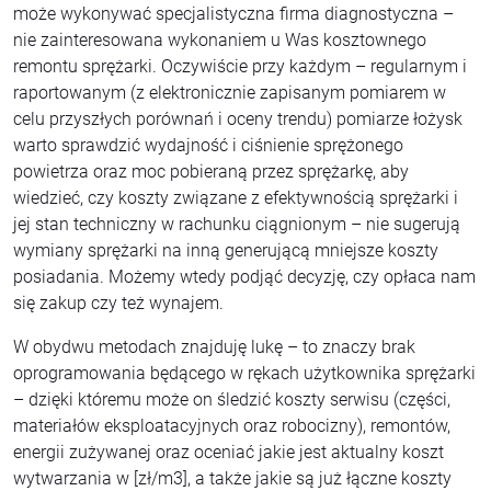
może wykonywać specjalistyczna firma diagnostyczna –
nie zainteresowana wykonaniem u Was kosztownego
remontu sprężarki. Oczywiście przy każdym – regularnym i
raportowanym (z elektronicznie zapisanym pomiarem w
celu przyszłych porównań i oceny trendu) pomiarze łożysk
warto sprawdzić wydajność i ciśnienie sprężonego
powietrza oraz moc pobieraną przez sprężarkę, aby
wiedzieć, czy koszty związane z efektywnością sprężarki i
jej stan techniczny w rachunku ciągnionym – nie sugerują
wymiany sprężarki na inną generującą mniejsze koszty
posiadania. Możemy wtedy podjąć decyzję, czy opłaca nam
się zakup czy też wynajem.
W obydwu metodach znajduję lukę – to znaczy brak
oprogramowania będącego w rękach użytkownika sprężarki
– dzięki któremu może on śledzić koszty serwisu (części,
materiałów eksploatacyjnych oraz robocizny), remontów,
energii zużywanej oraz oceniać jakie jest aktualny koszt
wytwarzania w [zł/m3], a także jakie są już łączne koszty