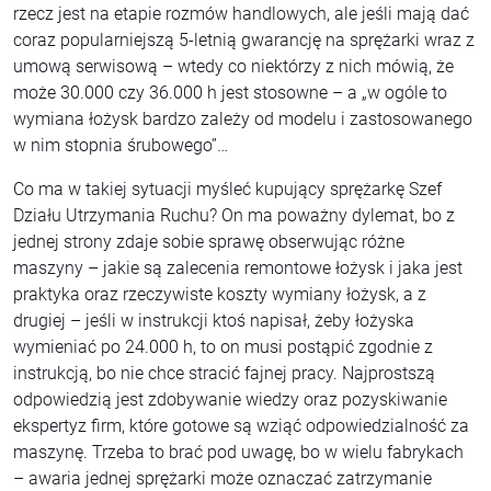
rzecz jest na etapie rozmów handlowych, ale jeśli mają dać
coraz popularniejszą 5-letnią gwarancję na sprężarki wraz z
umową serwisową – wtedy co niektórzy z nich mówią, że
może 30.000 czy 36.000 h jest stosowne – a „w ogóle to
wymiana łożysk bardzo zależy od modelu i zastosowanego
w nim stopnia śrubowego”…
Co ma w takiej sytuacji myśleć kupujący sprężarkę Szef
Działu Utrzymania Ruchu? On ma poważny dylemat, bo z
jednej strony zdaje sobie sprawę obserwując różne
maszyny – jakie są zalecenia remontowe łożysk i jaka jest
praktyka oraz rzeczywiste koszty wymiany łożysk, a z
drugiej – jeśli w instrukcji ktoś napisał, żeby łożyska
wymieniać po 24.000 h, to on musi postąpić zgodnie z
instrukcją, bo nie chce stracić fajnej pracy. Najprostszą
odpowiedzią jest zdobywanie wiedzy oraz pozyskiwanie
ekspertyz firm, które gotowe są wziąć odpowiedzialność za
maszynę. Trzeba to brać pod uwagę, bo w wielu fabrykach
– awaria jednej sprężarki może oznaczać zatrzymanie