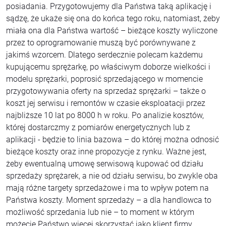
posiadania. Przygotowujemy dla Państwa taką aplikację i
sądzę, że ukaże się ona do końca tego roku, natomiast, żeby
miała ona dla Państwa wartość – bieżące koszty wyliczone
przez to oprogramowanie muszą być porównywane z
jakimś wzorcem. Dlatego serdecznie polecam każdemu
kupującemu sprężarkę, po właściwym doborze wielkości i
modelu sprężarki, poprosić sprzedającego w momencie
przygotowywania oferty na sprzedaż sprężarki – także o
koszt jej serwisu i remontów w czasie eksploatacji przez
najbliższe 10 lat po 8000 h w roku. Po analizie kosztów,
której dostarczmy z pomiarów energetycznych lub z
aplikacji - będzie to linia bazowa – do której można odnosić
bieżące koszty oraz inne propozycje z rynku. Ważne jest,
żeby ewentualną umowę serwisową kupować od działu
sprzedaży sprężarek, a nie od działu serwisu, bo zwykle oba
mają różne targety sprzedażowe i ma to wpływ potem na
Państwa koszty. Moment sprzedaży – a dla handlowca to
możliwość sprzedania lub nie – to moment w którym
możecie Państwo więcej skorzystać jako klient firmy