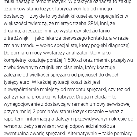
musi nastąpić remont łożysk. W praktyce oznacza to zakup
czujników stanu łożysk fabrycznych lub od innego
dostawcy – zwykle to wydatek kilkuset euro (specjaliści w
większości twierdzą, że mierzyć trzeba SPM, inni, że
drgania, a jeszcze inni, że wystarczy śledzić tanio
ultradźwięki – jako lekarza pierwszego kontaktu, a w razie
zmiany trendu – wołać specjalistę, który pogłębi diagnozę).
Do pomiaru mocy wystarczy analizator, który jako
kompletny kosztuje poniżej 1.500,-zł oraz miernik przepływu
z wbudowanym czujnikiem ciśnienia, który kosztuje
zależnie od wielkości sprężarki od pięciuset do dwóch
tysięcy euro. W każdej sytuacji koszt taki jest
niewspółmiernie mniejszy od remontu sprężarki, czy też od
zatrzymania produkcji w fabryce. Druga metoda – to
wynegocjowanie z dostawcą w ramach umowy serwisowej
przynajmniej 2 pomiarów stanu łożysk rocznie – wraz z
raportem i informacją o dalszym przewidywanym okresie do
remontu, żeby serwisant wziął odpowiedzialność za
ewentualna awarię sprężarki. Alternatywnie – takie pomiary