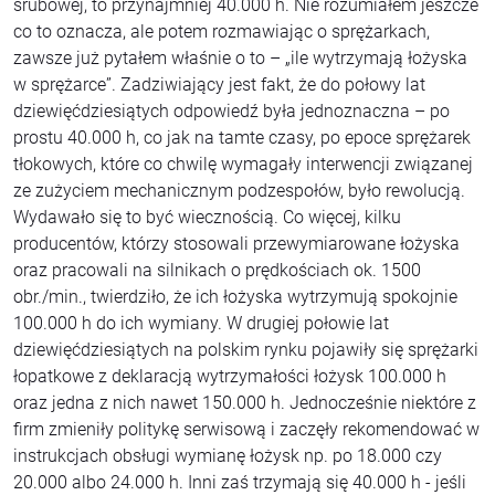
śrubowej, to przynajmniej 40.000 h. Nie rozumiałem jeszcze
co to oznacza, ale potem rozmawiając o sprężarkach,
zawsze już pytałem właśnie o to – „ile wytrzymają łożyska
w sprężarce”. Zadziwiający jest fakt, że do połowy lat
dziewięćdziesiątych odpowiedź była jednoznaczna – po
prostu 40.000 h, co jak na tamte czasy, po epoce sprężarek
tłokowych, które co chwilę wymagały interwencji związanej
ze zużyciem mechanicznym podzespołów, było rewolucją.
Wydawało się to być wiecznością. Co więcej, kilku
producentów, którzy stosowali przewymiarowane łożyska
oraz pracowali na silnikach o prędkościach ok. 1500
obr./min., twierdziło, że ich łożyska wytrzymują spokojnie
100.000 h do ich wymiany. W drugiej połowie lat
dziewięćdziesiątych na polskim rynku pojawiły się sprężarki
łopatkowe z deklaracją wytrzymałości łożysk 100.000 h
oraz jedna z nich nawet 150.000 h. Jednocześnie niektóre z
firm zmieniły politykę serwisową i zaczęły rekomendować w
instrukcjach obsługi wymianę łożysk np. po 18.000 czy
20.000 albo 24.000 h. Inni zaś trzymają się 40.000 h - jeśli