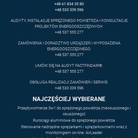
+48 61 834 35 80
+48 533 339 596
AUDYTY, INSTALACJE SPRĘŻONEGO POWIETRZA I KONSULTACJE
PROJEKTÓW ENERGOOSZCZĘDNYCH:
+48 537 555 277
ZAMÓWIENIA I DORADZTWO URZĄDZEŃ I WYPOSAŻENIA
ENERGOOSZCZĘDNEGO:
+48 537 555 277
UMÓW SIĘ NA AUDYT FACTFINDAIR®:
+48 537 555 277
OBSŁUGA REALIZACJI ZAMÓWIEŃ I SERWIS:
+48 533 339 596
NAJCZĘŚCIEJ WYBIERANE
Przepływomierze 3w1 do sprężonego powietrza (nieosuszonego i
osuszonego)
Rurociągi aluminiowe do sprężonego powietrza
Sterowanie nadrzędne sprężarkami i sprężarkowniami wraz z
monitoringiem on-line: AirLeader