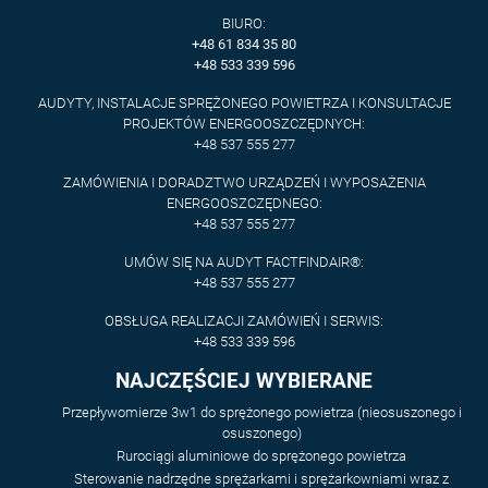
BIURO:
+48 61 834 35 80
+48 533 339 596
AUDYTY, INSTALACJE SPRĘŻONEGO POWIETRZA I KONSULTACJE
PROJEKTÓW ENERGOOSZCZĘDNYCH:
+48 537 555 277
ZAMÓWIENIA I DORADZTWO URZĄDZEŃ I WYPOSAŻENIA
ENERGOOSZCZĘDNEGO:
+48 537 555 277
UMÓW SIĘ NA AUDYT FACTFINDAIR®:
+48 537 555 277
OBSŁUGA REALIZACJI ZAMÓWIEŃ I SERWIS:
+48 533 339 596
NAJCZĘŚCIEJ WYBIERANE
Przepływomierze 3w1 do sprężonego powietrza (nieosuszonego i
osuszonego)
Rurociągi aluminiowe do sprężonego powietrza
Sterowanie nadrzędne sprężarkami i sprężarkowniami wraz z