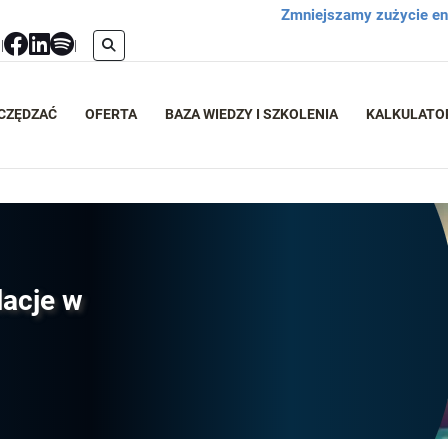
Zmniejszamy zużycie ene
l
|
|
ZCZĘDZAĆ
OFERTA
BAZA WIEDZY I SZKOLENIA
KALKULATO
lacje w