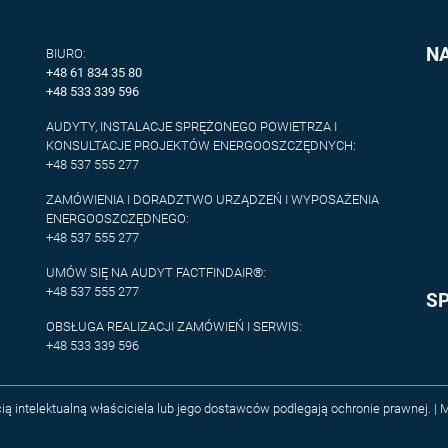
N
BIURO:
+48 61 834 35 80
+48 533 339 596
AUDYTY, INSTALACJE SPRĘŻONEGO POWIETRZA I
KONSULTACJE PROJEKTÓW ENERGOOSZCZĘDNYCH:
+48 537 555 277
ZAMÓWIENIA I DORADZTWO URZĄDZEŃ I WYPOSAŻENIA
ENERGOOSZCZĘDNEGO:
+48 537 555 277
UMÓW SIĘ NA AUDYT FACTFINDAIR®:
+48 537 555 277
S
OBSŁUGA REALIZACJI ZAMÓWIEŃ I SERWIS:
+48 533 339 596
ią intelektualną właściciela lub jego dostawców podlegają ochronie prawnej. |
M