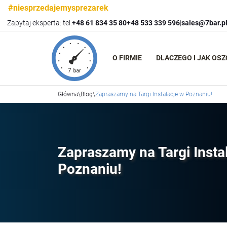
#niesprzedajemysprezarek
Zapytaj eksperta: tel.
+48 61 834 35 80
+48 533 339 596
|
sales@7bar.p
O FIRMIE
DLACZEGO I JAK OS
Główna
\
Blog
\
Zapraszamy na Targi Instalacje w Poznaniu!
Zapraszamy na Targi Insta
Poznaniu!