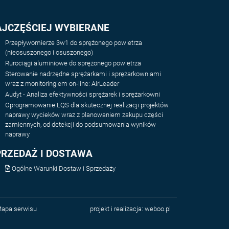
AJCZĘŚCIEJ WYBIERANE
Przepływomierze 3w1 do sprężonego powietrza
(nieosuszonego i osuszonego)
Rurociągi aluminiowe do sprężonego powietrza
Sterowanie nadrzędne sprężarkami i sprężarkowniami
wraz z monitoringiem on-line: AirLeader
Audyt - Analiza efektywności sprężarek i sprężarkowni
Oprogramowanie LQS dla skutecznej realizacji projektów
naprawy wycieków wraz z planowaniem zakupu części
zamiennych, od detekcji do podsumowania wyników
naprawy
PRZEDAŻ I DOSTAWA
Ogólne Warunki Dostaw i Sprzedaży
apa serwisu
projekt i realizacja:
weboo.pl