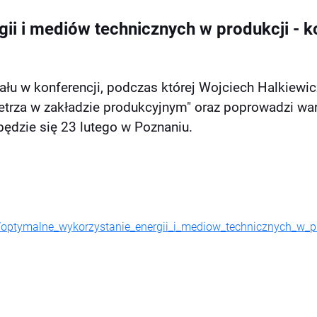
ii i mediów technicznych w produkcji - k
łu w konferencji, podczas której Wojciech Halkiewic
etrza w zakładzie produkcyjnym" oraz poprowadzi war
ędzie się 23 lutego w Poznaniu.
/optymalne_wykorzystanie_energii_i_mediow_technicznych_w_p