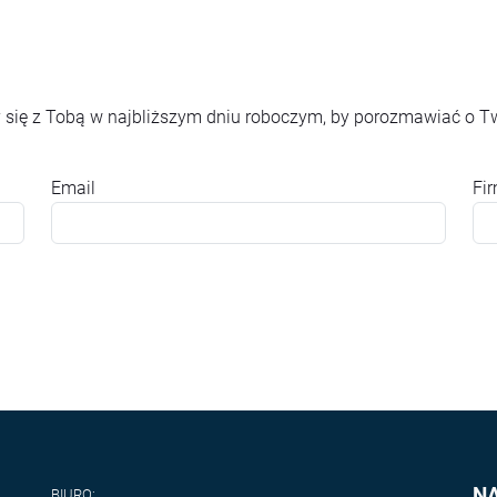
 się z Tobą w najbliższym dniu roboczym, by porozmawiać o T
Email
Fi
N
BIURO: