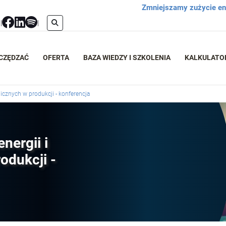
Zmniejszamy zużycie ene
l
|
|
ZCZĘDZAĆ
OFERTA
BAZA WIEDZY I SZKOLENIA
KALKULATO
icznych w produkcji - konferencja
nergii i
odukcji -