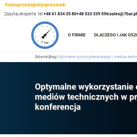
#niesprzedajemysprezarek
Zapytaj eksperta: tel.
+48 61 834 35 80
+48 533 339 596
|
sales@7bar.p
O FIRMIE
DLACZEGO I JAK OS
Główna
\
Blog
\
Optymalne wykorzystanie energii i mediów techn
Optymalne wykorzystanie e
mediów technicznych w pr
konferencja