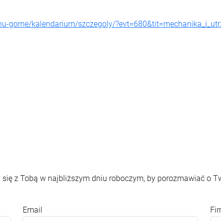
nu-gorne/kalendarium/szczegoly/?evt=680&tit=mechanika_i_ut
 się z Tobą w najbliższym dniu roboczym, by porozmawiać o T
Email
Fi