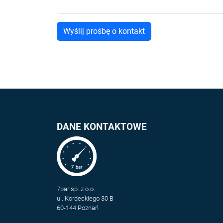
DANE KONTAKTOWE
7bar sp. z o.o.
ul. Kordeckiego 30 B
60-144 Poznań