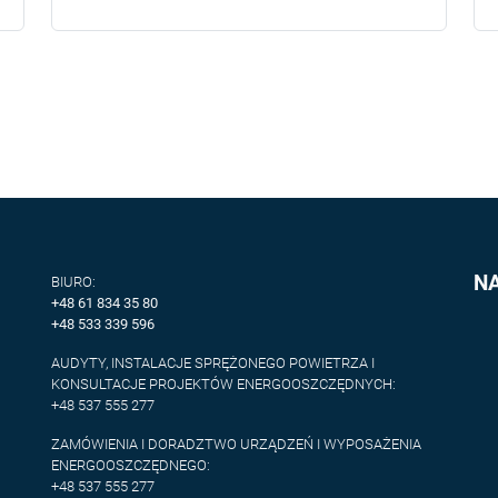
N
BIURO:
+48 61 834 35 80
+48 533 339 596
AUDYTY, INSTALACJE SPRĘŻONEGO POWIETRZA I
KONSULTACJE PROJEKTÓW ENERGOOSZCZĘDNYCH:
+48 537 555 277
ZAMÓWIENIA I DORADZTWO URZĄDZEŃ I WYPOSAŻENIA
ENERGOOSZCZĘDNEGO:
+48 537 555 277