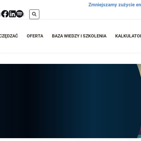
Zmniejszamy zużycie ene
l
|
|
ZCZĘDZAĆ
OFERTA
BAZA WIEDZY I SZKOLENIA
KALKULATO