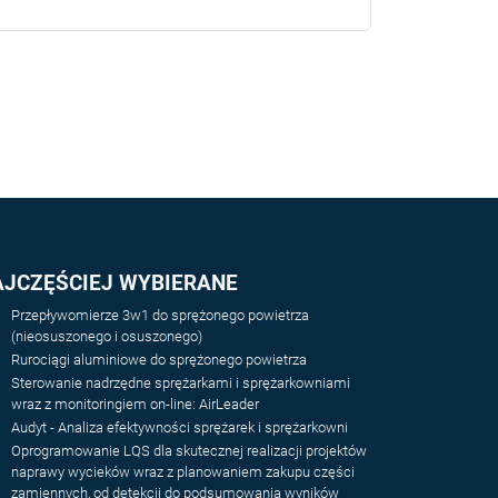
AJCZĘŚCIEJ WYBIERANE
Przepływomierze 3w1 do sprężonego powietrza
(nieosuszonego i osuszonego)
Rurociągi aluminiowe do sprężonego powietrza
Sterowanie nadrzędne sprężarkami i sprężarkowniami
wraz z monitoringiem on-line: AirLeader
Audyt - Analiza efektywności sprężarek i sprężarkowni
Oprogramowanie LQS dla skutecznej realizacji projektów
naprawy wycieków wraz z planowaniem zakupu części
zamiennych, od detekcji do podsumowania wyników