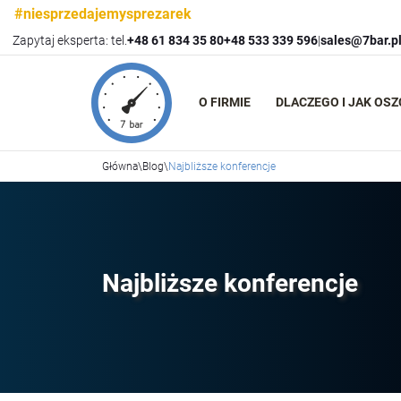
#niesprzedajemysprezarek
Zapytaj eksperta: tel.
+48 61 834 35 80
+48 533 339 596
|
sales@7bar.p
O FIRMIE
DLACZEGO I JAK OS
Główna
\
Blog
\
Najbliższe konferencje
Najbliższe konferencje