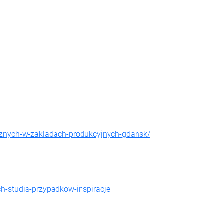
icznych-w-zakladach-produkcyjnych-gdansk/
h-studia-przypadkow-inspiracje