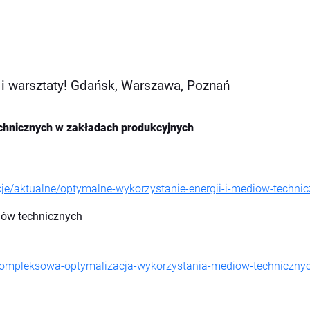
i warsztaty! Gdańsk, Warszawa, Poznań
echnicznych w zakładach produkcyjnych
cje/aktualne/optymalne-wykorzystanie-energii-i-mediow-techn
iów technicznych
kompleksowa-optymalizacja-wykorzystania-mediow-technicznyc