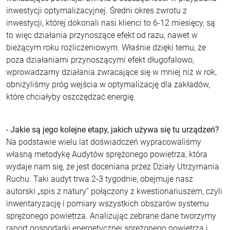
inwestycji optymalizacyjnej. Średni okres zwrotu z
inwestycji, której dokonali nasi klienci to 6-12 miesięcy, są
to więc działania przynoszące efekt od razu, nawet w
bieżącym roku rozliczeniowym. Właśnie dzięki temu, że
poza działaniami przynoszącymi efekt długofalowo,
wprowadzamy działania zwracające się w mniej niż w rok,
obniżyliśmy próg wejścia w optymalizację dla zakładów,
które chciałyby oszczędzać energię.
- Jakie są jego kolejne etapy, jakich używa się tu urządzeń?
Na podstawie wielu lat doświadczeń wypracowaliśmy
własną metodykę Audytów sprężonego powietrza, która
wydaje nam się, że jest doceniana przez Działy Utrzymania
Ruchu. Taki audyt trwa 2-3 tygodnie, obejmuje nasz
autorski „spis z natury” połączony z kwestionariuszem, czyli
inwentaryzację i pomiary wszystkich obszarów systemu
sprężonego powietrza. Analizując zebrane dane tworzymy
raport gospodarki energetycznej sprężonego powietrza i