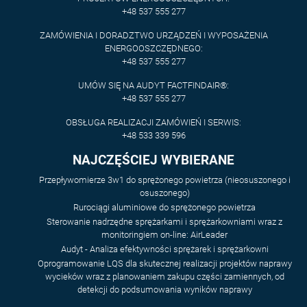
+48 537 555 277
ZAMÓWIENIA I DORADZTWO URZĄDZEŃ I WYPOSAŻENIA
ENERGOOSZCZĘDNEGO:
+48 537 555 277
UMÓW SIĘ NA AUDYT FACTFINDAIR®:
+48 537 555 277
OBSŁUGA REALIZACJI ZAMÓWIEŃ I SERWIS:
+48 533 339 596
NAJCZĘŚCIEJ WYBIERANE
Przepływomierze 3w1 do sprężonego powietrza (nieosuszonego i
osuszonego)
Rurociągi aluminiowe do sprężonego powietrza
Sterowanie nadrzędne sprężarkami i sprężarkowniami wraz z
monitoringiem on-line: AirLeader
Audyt - Analiza efektywności sprężarek i sprężarkowni
Oprogramowanie LQS dla skutecznej realizacji projektów naprawy
wycieków wraz z planowaniem zakupu części zamiennych, od
detekcji do podsumowania wyników naprawy