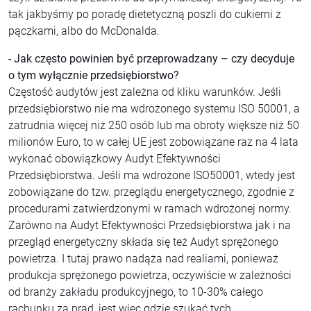
tak jakbyśmy po poradę dietetyczną poszli do cukierni z
pączkami, albo do McDonalda.
- Jak często powinien być przeprowadzany – czy decyduje
o tym wyłącznie przedsiębiorstwo?
Częstość audytów jest zależna od kliku warunków. Jeśli
przedsiębiorstwo nie ma wdrożonego systemu ISO 50001, a
zatrudnia więcej niż 250 osób lub ma obroty większe niż 50
milionów Euro, to w całej UE jest zobowiązane raz na 4 lata
wykonać obowiązkowy Audyt Efektywności
Przedsiębiorstwa. Jeśli ma wdrożone ISO50001, wtedy jest
zobowiązane do tzw. przeglądu energetycznego, zgodnie z
procedurami zatwierdzonymi w ramach wdrożonej normy.
Zarówno na Audyt Efektywności Przedsiębiorstwa jak i na
przegląd energetyczny składa się też Audyt sprężonego
powietrza. I tutaj prawo nadąża nad realiami, ponieważ
produkcja sprężonego powietrza, oczywiście w zależności
od branży zakładu produkcyjnego, to 10-30% całego
rachunku za prąd, jest więc gdzie szukać tych