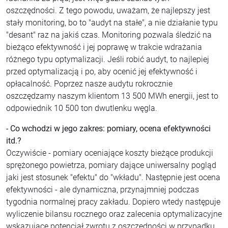
oszczędności. Z tego powodu, uważam, że najlepszy jest
stały monitoring, bo to "audyt na stałe", a nie działanie typu
"desant" raz na jakiś czas. Monitoring pozwala śledzić na
bieżąco efektywność i jej poprawę w trakcie wdrażania
różnego typu optymalizacji. Jeśli robić audyt, to najlepiej
przed optymalizacją i po, aby ocenić jej efektywność i
opłacalność. Poprzez nasze audytu rokrocznie
oszczędzamy naszym klientom 13 500 MWh energii, jest to
odpowiednik 10 500 ton dwutlenku węgla.
- Co wchodzi w jego zakres: pomiary, ocena efektywności
itd.?
Oczywiście - pomiary oceniające koszty bieżące produkcji
sprężonego powietrza, pomiary dające uniwersalny pogląd
jaki jest stosunek "efektu" do "wkładu". Następnie jest ocena
efektywności - ale dynamiczna, przynajmniej podczas
tygodnia normalnej pracy zakładu. Dopiero wtedy następuje
wyliczenie bilansu rocznego oraz zalecenia optymalizacyjne
wskazujące potencjał zwrotu z oszczędności w przypadku