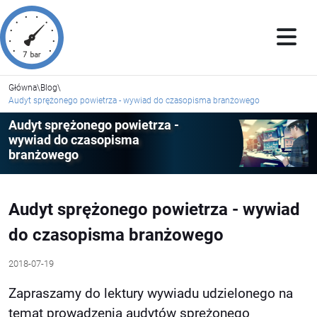
Główna
\
Blog
\
Audyt sprężonego powietrza - wywiad do czasopisma branżowego
Audyt sprężonego powietrza -
wywiad do czasopisma
branżowego
Audyt sprężonego powietrza - wywiad
do czasopisma branżowego
2018-07-19
Zapraszamy do lektury wywiadu udzielonego na
temat prowadzenia audytów sprężonego