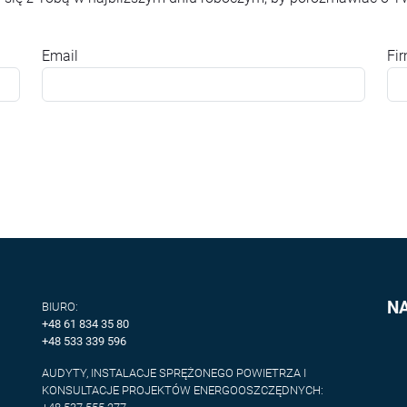
Email
Fi
N
BIURO:
+48 61 834 35 80
+48 533 339 596
AUDYTY, INSTALACJE SPRĘŻONEGO POWIETRZA I
KONSULTACJE PROJEKTÓW ENERGOOSZCZĘDNYCH: