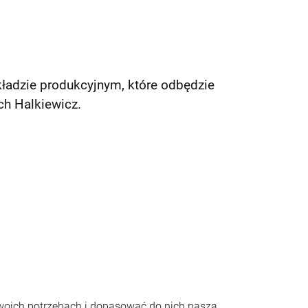
ładzie produkcyjnym, które odbędzie
ch Halkiewicz.
woich potrzebach i dopasować do nich naszą