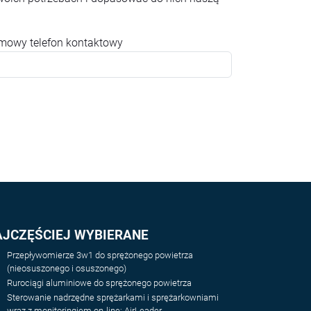
rmowy telefon kontaktowy
AJCZĘŚCIEJ WYBIERANE
Przepływomierze 3w1 do sprężonego powietrza
(nieosuszonego i osuszonego)
Rurociągi aluminiowe do sprężonego powietrza
Sterowanie nadrzędne sprężarkami i sprężarkowniami
wraz z monitoringiem on-line: AirLeader