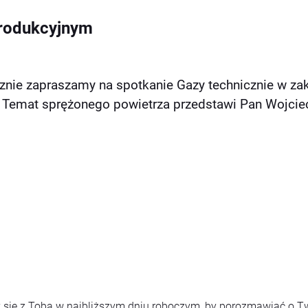
produkcyjnym
nie zapraszamy na spotkanie Gazy technicznie w zak
 Temat sprężonego powietrza przedstawi Pan Wojcie
 się z Tobą w najbliższym dniu roboczym, by porozmawiać o T