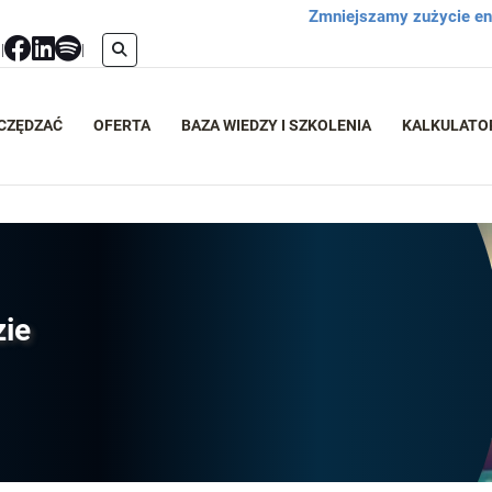
Zmniejszamy zużycie ene
l
|
|
ZCZĘDZAĆ
OFERTA
BAZA WIEDZY I SZKOLENIA
KALKULATO
zie