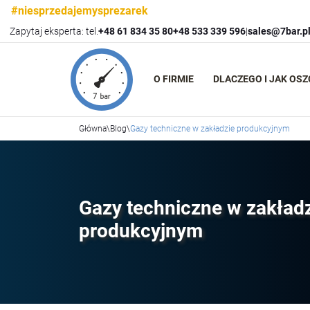
#niesprzedajemysprezarek
Zapytaj eksperta: tel.
+48 61 834 35 80
+48 533 339 596
|
sales@7bar.p
O FIRMIE
DLACZEGO I JAK OS
Główna
\
Blog
\
Gazy techniczne w zakładzie produkcyjnym
Gazy techniczne w zakład
produkcyjnym