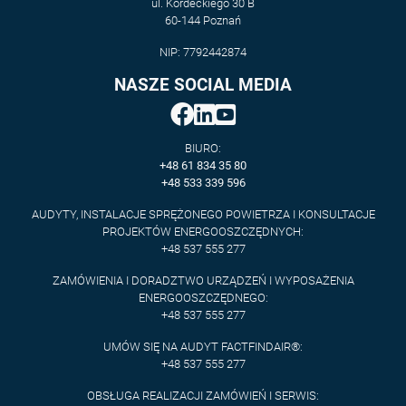
ul. Kordeckiego 30 B
60-144 Poznań
NIP: 7792442874
NASZE SOCIAL MEDIA
BIURO:
+48 61 834 35 80
+48 533 339 596
AUDYTY, INSTALACJE SPRĘŻONEGO POWIETRZA I KONSULTACJE
PROJEKTÓW ENERGOOSZCZĘDNYCH:
+48 537 555 277
ZAMÓWIENIA I DORADZTWO URZĄDZEŃ I WYPOSAŻENIA
ENERGOOSZCZĘDNEGO:
+48 537 555 277
UMÓW SIĘ NA AUDYT FACTFINDAIR®:
+48 537 555 277
OBSŁUGA REALIZACJI ZAMÓWIEŃ I SERWIS: