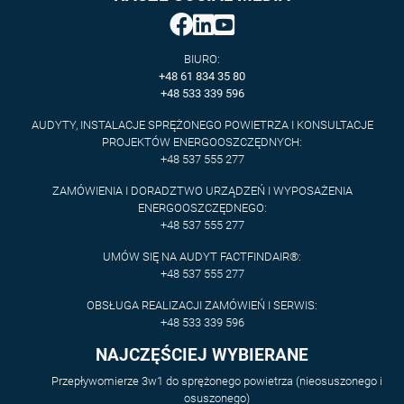
BIURO:
+48 61 834 35 80
+48 533 339 596
AUDYTY, INSTALACJE SPRĘŻONEGO POWIETRZA I KONSULTACJE
PROJEKTÓW ENERGOOSZCZĘDNYCH:
+48 537 555 277
ZAMÓWIENIA I DORADZTWO URZĄDZEŃ I WYPOSAŻENIA
ENERGOOSZCZĘDNEGO:
+48 537 555 277
UMÓW SIĘ NA AUDYT FACTFINDAIR®:
+48 537 555 277
OBSŁUGA REALIZACJI ZAMÓWIEŃ I SERWIS:
+48 533 339 596
NAJCZĘŚCIEJ WYBIERANE
Przepływomierze 3w1 do sprężonego powietrza (nieosuszonego i
osuszonego)